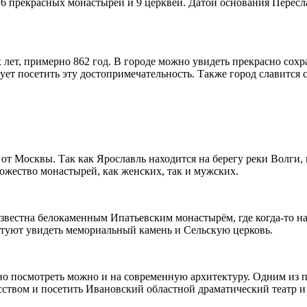
 6 прекрасных монастырей и 9 церквей. Датой основания Пересла
лет, примерно 862 год. В городе можно увидеть прекрасно сох
тует посетить эту достопримечательность. Также город славится
т Москвы. Так как Ярославль находится на берегу реки Волги, в 
ожество монастырей, как женских, так и мужских.
звестна белокаменным Ипатьевским монастырём, где когда-то н
етуют увидеть мемориальный камень и Сельскую церковь.
но посмотреть можно и на современную архитектуру. Одним из п
сством и посетить Ивановский областной драматический театр и