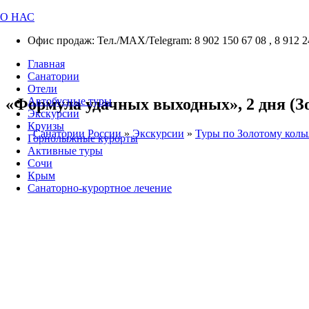
О НАС
Офис продаж: Тел./МАХ/Telegram: 8 902 150 67 08 , 8 912 2
Главная
Санатории
Отели
«Формула удачных выходных», 2 дня (Зо
Автобусные туры
Экскурсии
Круизы
Санатории России
»
Экскурсии
»
Туры по Золотому коль
Горнолыжные курорты
Активные туры
Сочи
Крым
Санаторно-курортное лечение