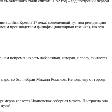
вля-Залесского стали считать 1152 год – год постройки первой
ранившийся Кремль 17 века, возведенный тут под резиденцию
 своим производством финифти (ювелирная техника), так что
нем непременно есть набережная, которая, к слову, считается
а царство был избран Михаил Романов. Неподалеку от города
римеров является Ивановская соборная мечеть. Построена она
 музей.