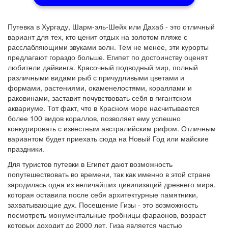
Путевка в Хургаду, Шарм-эль-Шейх или Дахаб - это отличный
вариант для тех, кто ценит отдых на золотом пляже с
расслабляющими звуками волн. Тем не менее, эти курорты
предлагают гораздо больше. Египет по достоинству оценят
любители дайвинга. Красочный подводный мир, полный
различными видами рыб с причудливыми цветами и
формами, растениями, окаменелостями, кораллами и
раковинами, заставит почувствовать себя в гигантском
аквариуме. Тот факт, что в Красном море насчитывается
более 100 видов кораллов, позволяет ему успешно
конкурировать с известным австралийским рифом. Отличным
вариантом будет приехать сюда на Новый Год или майские
праздники.
Для туристов путевки в Египет дают возможность
попутешествовать во времени, так как именно в этой стране
зародилась одна из величайших цивилизаций древнего мира,
которая оставила после себя архитектурные памятники,
захватывающие дух. Посещение Гизы - это возможность
посмотреть монументальные гробницы фараонов, возраст
которых доходит до 2000 лет. Гиза является частью