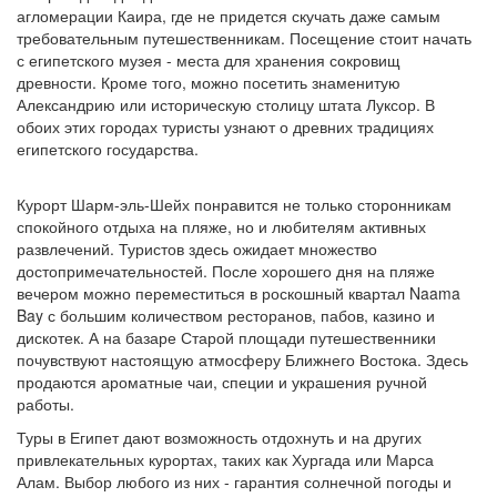
агломерации Каира, где не придется скучать даже самым
требовательным путешественникам. Посещение стоит начать
с египетского музея - места для хранения сокровищ
древности. Кроме того, можно посетить знаменитую
Александрию или историческую столицу штата Луксор. В
обоих этих городах туристы узнают о древних традициях
египетского государства.
Курорт Шарм-эль-Шейх понравится не только сторонникам
спокойного отдыха на пляже, но и любителям активных
развлечений. Туристов здесь ожидает множество
достопримечательностей. После хорошего дня на пляже
вечером можно переместиться в роскошный квартал Naama
Bay с большим количеством ресторанов, пабов, казино и
дискотек. А на базаре Старой площади путешественники
почувствуют настоящую атмосферу Ближнего Востока. Здесь
продаются ароматные чаи, специи и украшения ручной
работы.
Туры в Египет дают возможность отдохнуть и на других
привлекательных курортах, таких как Хургада или Марса
Алам. Выбор любого из них - гарантия солнечной погоды и