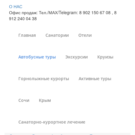
О НАС
Офис продаж: Тел./МАХ/Telegram: 8 902 150 67 08 , 8
912 240 04 38
Главная
Санатории
Отели
Туры в Египет из
Автобусные туры
Экскурсии
Круизы
Екатеринбурга в 2026
году цены на отдых все
Горнолыжные курорты
Активные туры
включено,Египет —
купить путевки с
Сочи
Крым
перелетом на 3, 7, 10
дней
Санаторно-курортное лечение