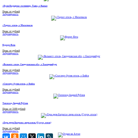
«Буян-Бадыргы» гостиница, Тыва, г. Кызыл
Цена: от рублей
Забронировать
«Тархо» отель, г. Махачкала
Цена: от рублей
Забронировать
Курорт Ялта
Цена: от рублей
Забронировать
«Вельвет» отель, Свердловская обл., г. Екатеринбург
Цена: от рублей
Забронировать
«Статлер» бутик-отель, г. Бийск
Цена: от рублей
Забронировать
Теплоход Андрей Рублев
Цена: от 3100 рублей
Забронировать
«Гора царя Баграта» парк-отель (Сухум, отель)
Цена: от рублей
Забронировать