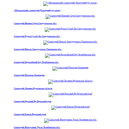
«Мельковский» санаторий (Екатеринбург, отель)
Санаторий Нижние Серги Свердловская обл.
Санаторий Курьи Сухой Лог Свердловская обл.
Санаторий Ингала Заводоуковск Тюменская обл.
Санаторий Карагайский бор Челябинская обл.
Санаторий Юматово Башкирия
Санаторий Лесники Курганская область
Санаторий Красный Яр Пермский край
Санаторий Ключи Пермский край
Санаторий Жемчужина Урала Челябинская обл.