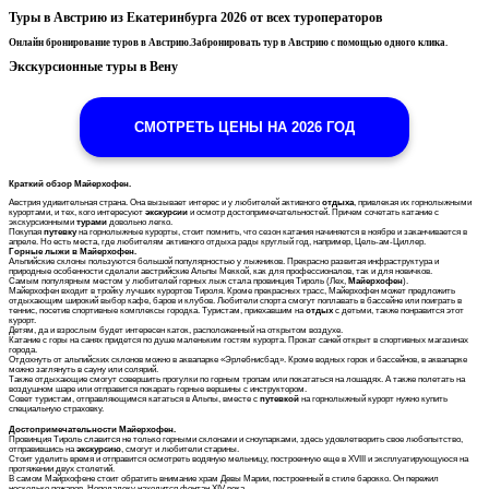
Туры в Австрию из Екатеринбурга 2026 от всех туроператоров
Онлайн бронирование туров в Австрию.Забронировать тур в Австрию с помощью одного клика.
Экскурсионные туры в Вену
СМОТРЕТЬ ЦЕНЫ НА 2026 ГОД
Краткий обзор Майерхофен.
Австрия удивительная страна. Она вызывает интерес и у любителей активного
отдыха
, привлекая их горнолыжными
курортами, и тех, кого интересуют
экскурсии
и осмотр достопримечательностей. Причем сочетать катание с
экскурсионными
турами
довольно легко.
Покупая
путевку
на горнолыжные курорты, стоит помнить, что сезон катания начиняется в ноябре и заканчивается в
апреле. Но есть места, где любителям активного отдыха рады круглый год, например, Цель-ам-Циллер.
Горные лыжи в Майерхофен.
Альпийские склоны пользуются большой популярностью у лыжников. Прекрасно развитая инфраструктура и
природные особенности сделали австрийские Альпы Меккой, как для профессионалов, так и для новичков.
Самым популярным местом у любителей горных лыж стала провинция Тироль (Лех,
Майерхофен
).
Майерхо
ф
ен входит в тройку лучших курортов Тироля. Кроме прекрасных трасс, Майерхофен может предложить
отдыхающим широкий выбор кафе, баров и клубов. Любители спорта смогут поплавать в бассейне или поиграть в
теннис, посетив спортивные комплексы городка. Туристам, приехавшим на
отдых
с детьми, также понравится
этот
курорт
.
Детям, да и взрослым будет интересен каток, расположенный на открытом воздухе.
Катание с горы на санях придется по душе маленьким гостям курорта. Прокат саней открыт в спортивных магазинах
города.
Отдохнуть от альпийских склонов можно в аквапарке «Эрлебнисбад». Кроме водных горок и бассейнов, в аквапарке
можно заглянуть в сауну или солярий.
Также отдыхающие смогут совершить прогулки по горным тропам или покататься на лошадях. А также полетать на
воздушном шаре или отправится покарать горные вершины с инструктором.
Совет туристам, отправляющимся кататься в Альпы, вместе с
путевкой
на горнолыжный курорт нужно купить
специальную страховку.
Достопримечательности Майерхофен.
Провинция Тироль славится не только горными склонами и сноупарками, здесь удовлетворить свое любопытство,
отправившись на
экскурсию
, смогут и любители старины.
Стоит уделить время и отправится осмотреть водяную мельницу, построенную еще в
XVIII
и эксплуатирующуюся на
протяжении двух столетий.
В самом Майрхофене стоит обратить внимание храм Девы Марии, построенный в стиле барокко. Он пережил
несколько пожаров. Неподалеку находится фонтан
XIV
века.