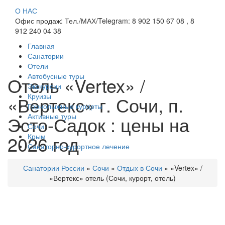
О НАС
Офис продаж: Тел./МАХ/Telegram: 8 902 150 67 08 , 8
912 240 04 38
Главная
Санатории
Отели
Автобусные туры
Отель «Vertex» /
Экскурсии
Круизы
«Вертекс» г. Сочи, п.
Горнолыжные курорты
Активные туры
Эсто-Садок : цены на
Сочи
2026 год
Крым
Санаторно-курортное лечение
Санатории России
»
Сочи
»
Отдых в Сочи
»
«Vertex» /
«Вертекс» отель (Сочи, курорт, отель)