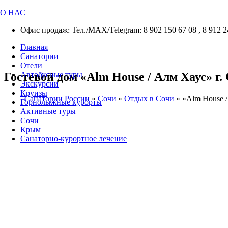
О НАС
Офис продаж: Тел./МАХ/Telegram: 8 902 150 67 08 , 8 912 2
Главная
Санатории
Отели
Гостевой дом «Alm House / Алм Хаус» г. 
Автобусные туры
Экскурсии
Круизы
Санатории России
»
Сочи
»
Отдых в Сочи
»
«Alm House /
Горнолыжные курорты
Активные туры
Сочи
Крым
Санаторно-курортное лечение