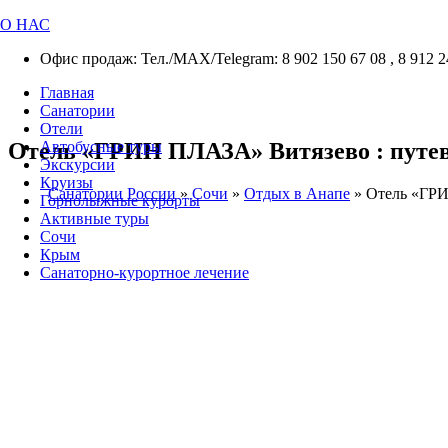
О НАС
Офис продаж: Тел./МАХ/Telegram: 8 902 150 67 08 , 8 912 2
Главная
Санатории
Отели
Отель «ГРИН ПЛАЗА» Витязево : путевк
Автобусные туры
Экскурсии
Круизы
Санатории России
»
Сочи
»
Отдых в Анапе
»
Отель «ГР
Горнолыжные курорты
Активные туры
Сочи
Крым
Санаторно-курортное лечение