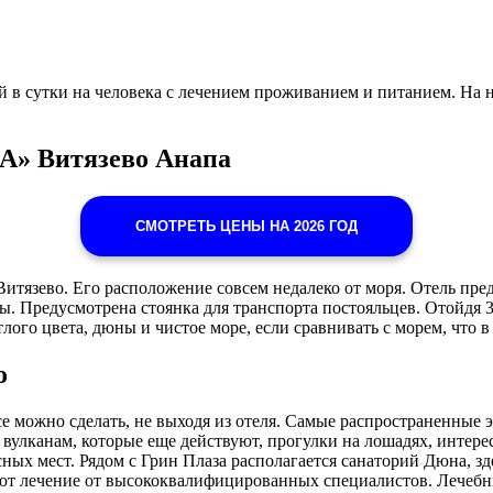
 в сутки на человека с лечением проживанием и питанием. На 
А» Витязево Анапа
СМОТРЕТЬ ЦЕНЫ НА 2026 ГОД
е Витязево. Его расположение совсем недалеко от моря. Отель п
ы. Предусмотрена стоянка для транспорта постояльцев. Отойдя 3
ого цвета, дюны и чистое море, если сравнивать с морем, что 
о
е можно сделать, не выходя из отеля. Самые распространенные э
 вулканам, которые еще действуют, прогулки на лошадях, интерес
сных мест. Рядом с Грин Плаза располагается санаторий Дюна, з
чают лечение от высококвалифицированных специалистов. Лечеб