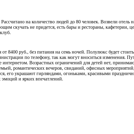
 Рассчитано на количество людей до 80 человек. Возвели отель 
щим скучать не придется, есть бары и рестораны, кафетерии, ц
клуб.
т 8400 руб., без питания на семь ночей. Полулюкс будет стоить 
министрации по телефону, так как могут вноситься изменения. П
 интернетом. Возрастных ограничений для детей нет, принимают 
емьей, романтических вечеров, свиданий, офисных мероприятий,
ся, его украшают гирляндами, огоньками, красивыми праздничн
х эмоций и ярких впечатлений.