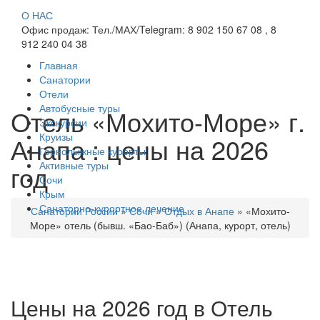
О НАС
Офис продаж: Тел./МАХ/Telegram: 8 902 150 67 08 , 8
912 240 04 38
Главная
Санатории
Отели
Автобусные туры
Отель «Мохито-Море» г.
Экскурсии
Круизы
Анапа : цены на 2026
Горнолыжные курорты
Активные туры
год
Сочи
Крым
Санаторно-курортное лечение
Санатории России
»
Сочи
»
Отдых в Анапе
»
«Мохито-
Море» отель (бывш. «Бао-Баб») (Анапа, курорт, отель)
Цены на 2026 год в Отель