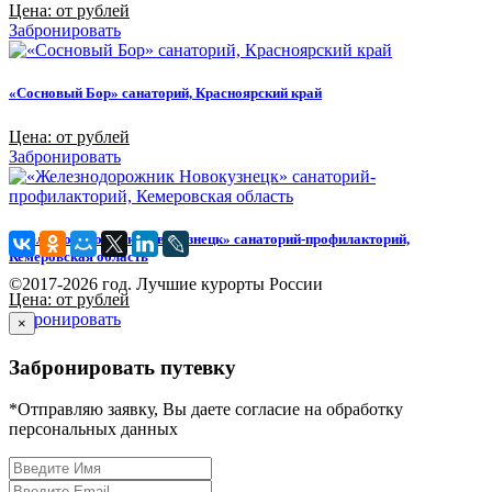
Цена: от рублей
Забронировать
«Сосновый Бор» санаторий, Красноярский край
Цена: от рублей
Забронировать
«Железнодорожник Новокузнецк» санаторий-профилакторий,
Кемеровская область
©2017-2026 год. Лучшие курорты России
Цена: от рублей
Забронировать
×
Забронировать путевку
*Отправляю заявку, Вы даете согласие на обработку
персональных данных