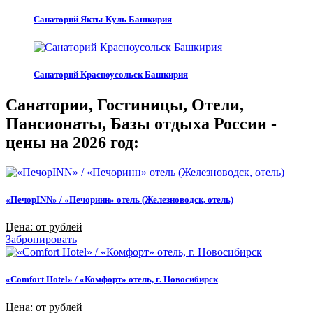
Санаторий Якты-Куль Башкирия
Санаторий Красноусольск Башкирия
Санатории, Гостиницы, Отели,
Пансионаты, Базы отдыха России -
цены на 2026 год:
«ПечорINN» / «Печоринн» отель (Железноводск, отель)
Цена: от рублей
Забронировать
«Comfort Hotel» / «Комфорт» отель, г. Новосибирск
Цена: от рублей