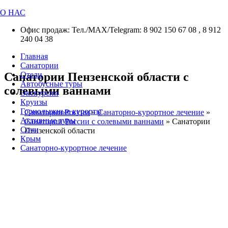
О НАС
Офис продаж: Тел./МАХ/Telegram: 8 902 150 67 08 , 8 912
240 04 38
Главная
Санатории
Санатории Пензенской области с
Отели
Автобусные туры
солевыми ваннами
Экскурсии
Круизы
Горнолыжные курорты
Санатории России
»
Санаторно-курортное лечение
»
Активные туры
Санатории России с солевыми ваннами
»
Санатории
Сочи
Пензенской области
Крым
Санаторно-курортное лечение