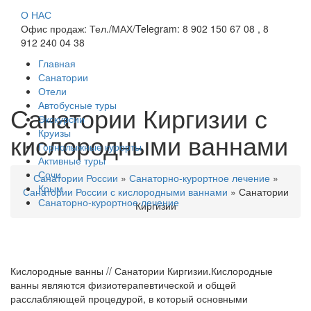
О НАС
Офис продаж: Тел./МАХ/Telegram: 8 902 150 67 08 , 8
912 240 04 38
Главная
Санатории
Отели
Автобусные туры
Санатории Киргизии с
Экскурсии
Круизы
кислородными ваннами
Горнолыжные курорты
Активные туры
Сочи
Санатории России
»
Санаторно-курортное лечение
»
Крым
Санатории России с кислородными ваннами
»
Санатории
Санаторно-курортное лечение
Киргизии
Кислородные ванны // Санатории Киргизии.Кислородные
ванны являются физиотерапевтической и общей
расслабляющей процедурой, в который основными