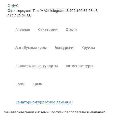
О НАС
Офис продаж: Тел./МАХ/Telegram: 8 902 150 67 08 , 8
912 240 04 38
Главная
Санатории
Отели
Лечение ЖКТ в
Автобусные туры
Экскурсии
Круизы
санаториях Кировской
области
Горнолыжные курорты
Активные туры
Санатории России
»
Санаторно-курортное лечение
»
Санатории России - лечение желудочно-кишечного тракта
Сочи
Крым
»
Санатории Кировской области
Санаторно-курортное лечение
Санатории Кировской области, практикующие лечение
пищеварительной системы, должен располагаться недалеко