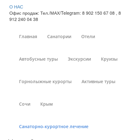
О НАС
Офис продаж: Тел./МАХ/Telegram: 8 902 150 67 08 , 8
912 240 04 38
Главная
Санатории
Отели
Лечение ЖКТ в
Автобусные туры
Экскурсии
Круизы
санаториях Сочи
Санатории России
»
Санаторно-курортное лечение
»
Горнолыжные курорты
Активные туры
Санатории России - лечение желудочно-кишечного тракта
»
Курорт Сочи
Сочи
Крым
Санатории Сочи, практикующие лечение пищеварительной
Санаторно-курортное лечение
системы, должен располагаться недалеко от источника
минеральных вод. Правильный прием воды даст