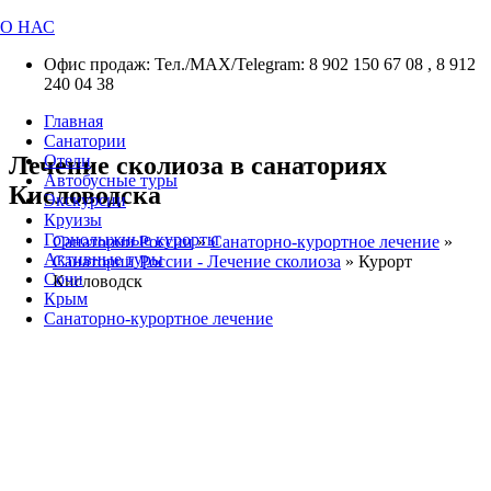
О НАС
Офис продаж: Тел./МАХ/Telegram: 8 902 150 67 08 , 8 912
240 04 38
Главная
Санатории
Лечение сколиоза в санаториях
Отели
Автобусные туры
Кисловодска
Экскурсии
Круизы
Горнолыжные курорты
Санатории России
»
Санаторно-курортное лечение
»
Активные туры
Санатории России - Лечение сколиоза
»
Курорт
Сочи
Кисловодск
Крым
Санаторно-курортное лечение