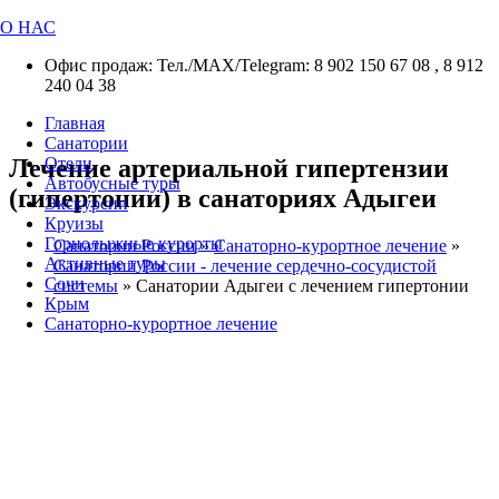
О НАС
Офис продаж: Тел./МАХ/Telegram: 8 902 150 67 08 , 8 912
240 04 38
Главная
Санатории
Лечение артериальной гипертензии
Отели
Автобусные туры
(гипертонии) в санаториях Адыгеи
Экскурсии
Круизы
Горнолыжные курорты
Санатории России
»
Санаторно-курортное лечение
»
Активные туры
Санатории России - лечение сердечно-сосудистой
Сочи
системы
»
Санатории Адыгеи с лечением гипертонии
Крым
Санаторно-курортное лечение