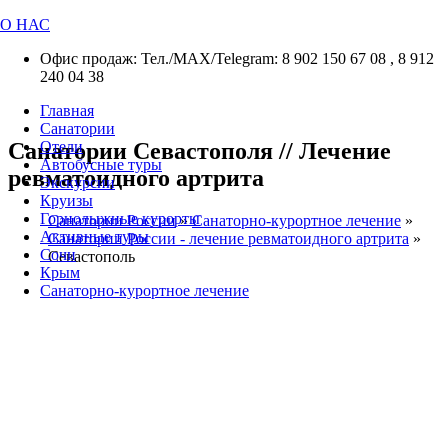
О НАС
Офис продаж: Тел./МАХ/Telegram: 8 902 150 67 08 , 8 912
240 04 38
Главная
Санатории
Санатории Севастополя // Лечение
Отели
Автобусные туры
ревматоидного артрита
Экскурсии
Круизы
Горнолыжные курорты
Санатории России
»
Санаторно-курортное лечение
»
Активные туры
Санатории России - лечение ревматоидного артрита
»
Сочи
Севастополь
Крым
Санаторно-курортное лечение