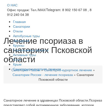
О НАС
Офис продаж: Тел./МАХ/Telegram: 8 902 150 67 08 , 8
912 240 04 38
Главная
Санатории
Отели
Автобусные туры
Лечение псориаза в
Экскурсии
Круизы
санаториях Псковской
Горнолыжные курорты
Активные туры
области
Сочи
Крым
Санаторно-курортное лечение
Санатории России
»
Санаторно-курортное лечение
»
Санатории России - лечение псориаза
»
Санатории
Псковской области
Санаторное лечение в здравницах Псковской области.Псориаз
представляет собой аутоиммунное заболевание, которое