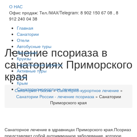
О НАС
Офис продаж: Тел./МАХ/Telegram: 8 902 150 67 08 , 8
912 240 04 38
Главная
Санатории
Отели
Автобусные туры
Лечение псориаза в
Экскурсии
Круизы
санаториях Приморского
Горнолыжные курорты
Активные туры
края
Сочи
Крым
Санаторно-курортное лечение
Санатории России
»
Санаторно-курортное лечение
»
Санатории России - лечение псориаза
»
Санатории
Приморского края
Санаторное лечение в здравницах Приморского края.Псориаз
представляет собой аутоиммунное заболевание, которое