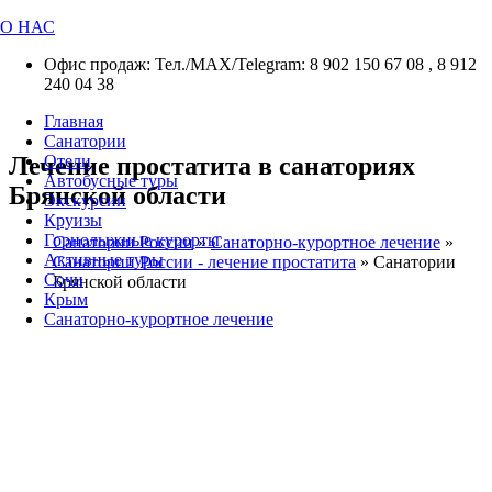
О НАС
Офис продаж: Тел./МАХ/Telegram: 8 902 150 67 08 , 8 912
240 04 38
Главная
Санатории
Лечение простатита в санаториях
Отели
Автобусные туры
Брянской области
Экскурсии
Круизы
Горнолыжные курорты
Санатории России
»
Санаторно-курортное лечение
»
Активные туры
Санатории России - лечение простатита
»
Санатории
Сочи
Брянской области
Крым
Санаторно-курортное лечение