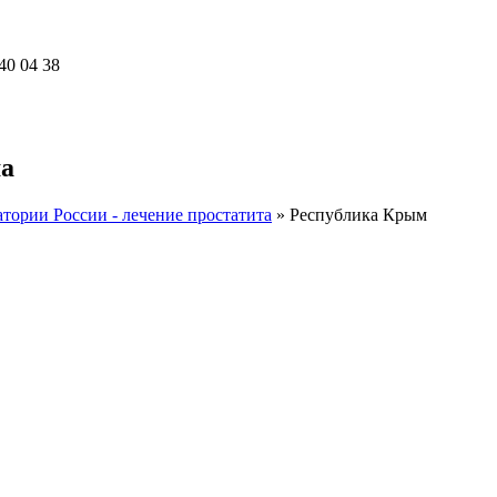
40 04 38
ма
тории России - лечение простатита
»
Республика Крым