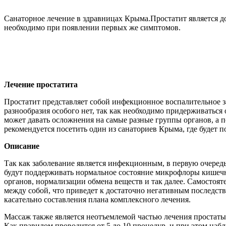
Санаторное лечение в здравницах Крыма.Простатит является до
необходимо при появлении первых же симптомов.
Лечение простатита
Простатит представляет собой инфекционное воспалительное з
разнообразия особого нет, так как необходимо придерживаться
может давать осложнения на самые разные группы органов, а п
рекомендуется посетить один из санаториев Крыма, где будет 
Описание
Так как заболевание является инфекционным, в первую очередь
будут поддерживать нормальное состояние микрофлоры кишеч
органов, нормализации обмена веществ и так далее. Самостоят
между собой, что приведет к достаточно негативным последств
касательно составления плана комплексного лечения.
Массаж также является неотъемлемой частью лечения простаты
Как правилом проводится от 5 до 10 процедур, и при этом наб