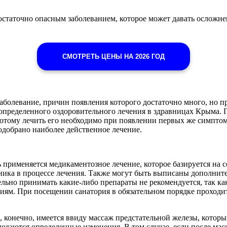
статочно опасным заболеванием, которое может давать осложнен
СМОТРЕТЬ ЦЕНЫ НА 2026 ГОД
аболевание, причин появления которого достаточно много, но п
 определенного оздоровительного лечения в здравницах Крыма. 
отому лечить его необходимо при появлении первых же симптомо
подобрано наиболее действенное лечение.
 применяется медикаментозное лечение, которое базируется на 
ника в процессе лечения. Также могут быть выписаны дополнит
ельно принимать какие-либо препараты не рекомендуется, так ка
иям. При посещении санатория в обязательном порядке проходит
, конечно, имеется ввиду массаж предстательной железы, котор
людаются определенные изменения. В том случае, если после мас