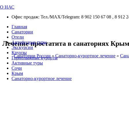
О НАС
Офис продаж: Тел./МАХ/Telegram: 8 902 150 67 08 , 8 912 2
Главная
Санатории
Отели
Лечение простатита в санаториях Кры
Автобусные туры
Экскурсии
Круизы
Санатории России
»
Санаторно-курортное лечение
»
Сана
Горнолыжные курорты
Активные туры
Сочи
Крым
Санаторно-курортное лечение