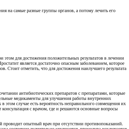
ия на самые разные группы органов, а потому лечить его
ри этом для достижения положительных результатов в лечении
Простатит является достаточно опасным заболеванием, которое
в. Стоит отметить, что для достижения наилучшего результата
сочетании антибиотических препаратов с препаратами, которые
ельные медикаменты для улучшения работы внутренних
к в этом случае есть вероятность неправильного совмещения их
 консультация с врачом, где и решаются основные вопросы
ый проводит опытный врач при отсутствии противопоказаний.
сажа состояние значительно ухудшается, процедура исключается