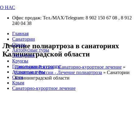
О НАС
Офис продаж: Тел./МАХ/Telegram: 8 902 150 67 08 , 8 912
240 04 38
Главная
Санатории
Лечение полиартроза в санаториях
Отели
Автобусные туры
Калининградской области
Экскурсии
Круизы
Горнолыжные курорты
Санатории России
»
Санаторно-курортное лечение
»
Активные туры
Санатории России - Лечение полиартроза
»
Санатории
Сочи
Калининградской области
Крым
Санаторно-курортное лечение