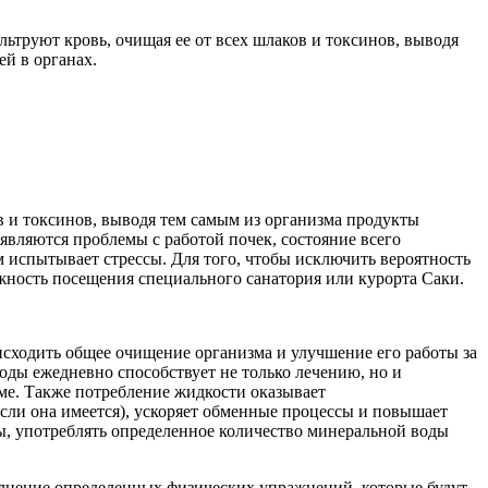
ьтруют кровь, очищая ее от всех шлаков и токсинов, выводя
й в органах.
ов и токсинов, выводя тем самым из организма продукты
являются проблемы с работой почек, состояние всего
м испытывает стрессы. Для того, чтобы исключить вероятность
жность посещения специального санатория или курорта Саки.
исходить общее очищение организма и улучшение его работы за
оды ежедневно способствует не только лечению, но и
ме. Также потребление жидкости оказывает
сли она имеется), ускоряет обменные процессы и повышает
ы, употреблять определенное количество минеральной воды
олнение определенных физических упражнений, которые будут