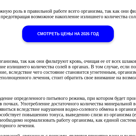
ную роль в правильной работе всего организма, так как они фил
 предотвращая возможное накопление излишнего количества соле
СМОТРЕТЬ ЦЕНЫ НА 2026 ГОД
ганизма, так как они фильтруют кровь, очищая ее от всех шлак
е излишнего количества солей в органах. В том случае, если по
ние, вследствие чего состояние становится угнетенным, организ
еполноценного лечения, стоит обратить свое внимание на возмо
юдение определенного питьевого режима, при котором будет про
в почках. Употребление достаточного количества минеральной в
виться вследствие нарушения водно-солевого обмена в организ
собствует повышению тонуса, выведению слизи из организма (е
необходимо нормализовать работу организма, как единой систем
торного лечения.
олеваний, связанных с почками, является принятие ванн и вып