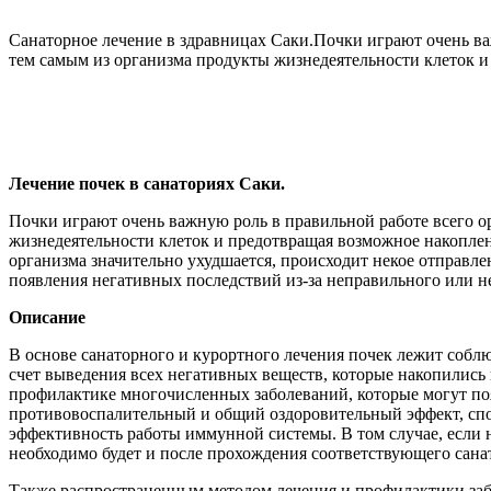
Санаторное лечение в здравницах Саки.Почки играют очень важ
тем самым из организма продукты жизнедеятельности клеток и
Лечение почек в санаториях Саки.
Почки играют очень важную роль в правильной работе всего ор
жизнедеятельности клеток и предотвращая возможное накоплени
организма значительно ухудшается, происходит некое отправле
появления негативных последствий из-за неправильного или н
Описание
В основе санаторного и курортного лечения почек лежит собл
счет выведения всех негативных веществ, которые накопились 
профилактике многочисленных заболеваний, которые могут поя
противовоспалительный и общий оздоровительный эффект, спо
эффективность работы иммунной системы. В том случае, если 
необходимо будет и после прохождения соответствующего сана
Также распространенным методом лечения и профилактики заб