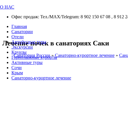
О НАС
Офис продаж: Тел./МАХ/Telegram: 8 902 150 67 08 , 8 912 2
Главная
Санатории
Отели
Лечение почек в санаториях Саки
Автобусные туры
Экскурсии
Круизы
Санатории России
»
Санаторно-курортное лечение
»
Сана
Горнолыжные курорты
Активные туры
Сочи
Крым
Санаторно-курортное лечение