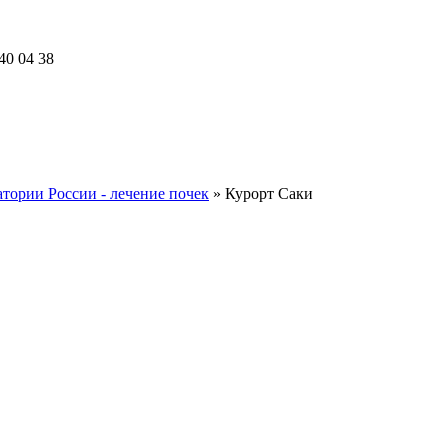
40 04 38
тории России - лечение почек
»
Курорт Саки