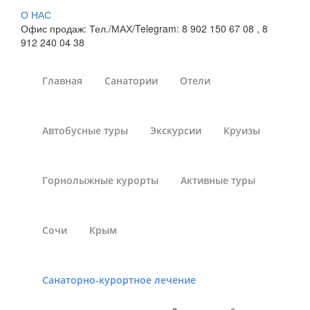
О НАС
Офис продаж: Тел./МАХ/Telegram: 8 902 150 67 08 , 8
912 240 04 38
Главная
Санатории
Отели
Лечение панкреатита в
Автобусные туры
Экскурсии
Круизы
санаториях Белоруссии
Санатории России
»
Санаторно-курортное лечение
»
Горнолыжные курорты
Активные туры
Санатории России - лечение панкреатита
»
Санатории
Белоруссии
Сочи
Крым
Не так давно панкреатит считался достаточно
Санаторно-курортное лечение
нераспространенным заболеванием, которое встречалось
крайне редко и в основном у пожилых людей, но сегодня