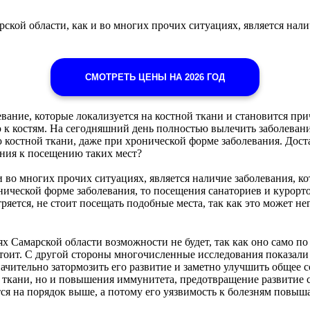
кой области, как и во многих прочих ситуациях, является нали
СМОТРЕТЬ ЦЕНЫ НА 2026 ГОД
вание, которые локализуется на костной ткани и становится пр
 к костям. На сегодняшний день полностью вылечить заболеван
 костной ткани, даже при хронической форме заболевания. Дост
ания к посещению таких мест?
 во многих прочих ситуациях, является наличие заболевания, ко
нической форме заболевания, то посещения санаториев и курорт
ряется, не стоит посещать подобные места, так как это может не
х Самарской области возможности не будет, так как оно само по
стоит. С другой стороны многочисленные исследования показали 
чительно затормозить его развитие и заметно улучшить общее с
й ткани, но и повышения иммунитета, предотвращение развитие
тся на порядок выше, а потому его уязвимость к болезням повыш