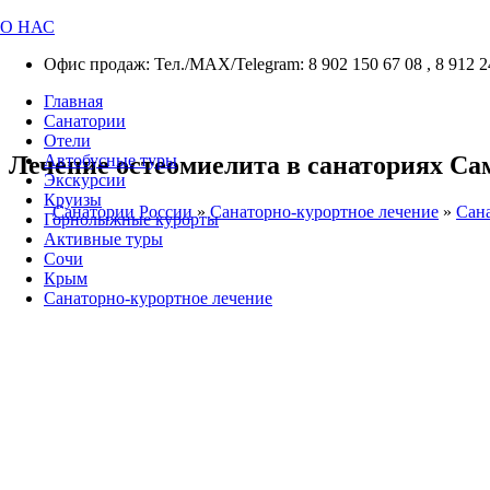
О НАС
Офис продаж: Тел./МАХ/Telegram: 8 902 150 67 08 , 8 912 2
Главная
Санатории
Отели
Лечение остеомиелита в санаториях Са
Автобусные туры
Экскурсии
Круизы
Санатории России
»
Санаторно-курортное лечение
»
Сана
Горнолыжные курорты
Активные туры
Сочи
Крым
Санаторно-курортное лечение