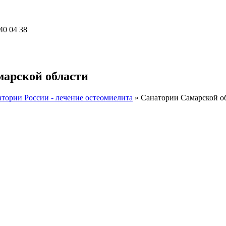
40 04 38
марской области
тории России - лечение остеомиелита
»
Санатории Самарской о