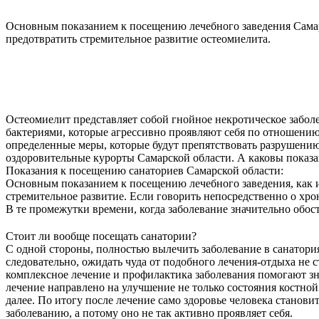
Основным показанием к посещению лечебного заведения Самарс
предотвратить стремительное развитие остеомиелита.
Остеомиелит представляет собой гнойное некротическое заболе
бактериями, которые агрессивно проявляют себя по отношению
определенные меры, которые будут препятствовать разрушению
оздоровительные курорты Самарской области. А каковы показ
Показания к посещению санаториев Самарской области:
Основным показанием к посещению лечебного заведения, как и
стремительное развитие. Если говорить непосредственно о хро
В те промежутки времени, когда заболевание значительно обост
Стоит ли вообще посещать санатории?
С одной стороны, полностью вылечить заболевание в санатория
следовательно, ожидать чуда от подобного лечения-отдыха не 
комплексное лечение и профилактика заболевания помогают зна
лечение направлено на улучшение не только состояния костно
далее. По итогу после лечение само здоровье человека станови
заболеванию, а потому оно не так активно проявляет себя.