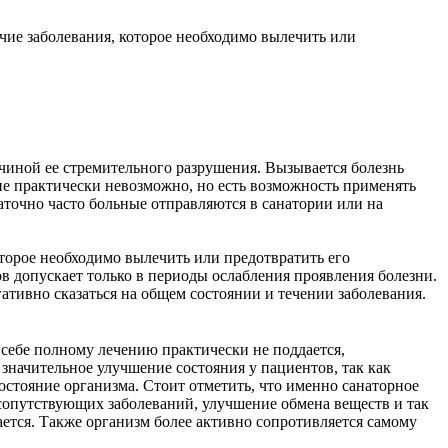
чие заболевания, которое необходимо вылечить или
ичиной ее стремительного разрушения. Вызывается болезнь
ие практически невозможно, но есть возможность применять
аточно часто больные отправляются в санатории или на
торое необходимо вылечить или предотвратить его
ов допускает только в периоды ослабления проявления болезни.
гативно сказаться на общем состоянии и течении заболевания.
 себе полному лечению практически не поддается,
значительное улучшение состояния у пациентов, так как
остояние организма. Стоит отметить, что именно санаторное
 сопутствующих заболеваний, улучшение обмена веществ и так
ается. Также организм более активно сопротивляется самому