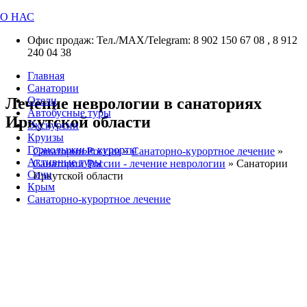
О НАС
Офис продаж: Тел./МАХ/Telegram: 8 902 150 67 08 , 8 912
240 04 38
Главная
Санатории
Лечение неврологии в санаториях
Отели
Автобусные туры
Иркутской области
Экскурсии
Круизы
Горнолыжные курорты
Санатории России
»
Санаторно-курортное лечение
»
Активные туры
Санатории России - лечение неврологии
»
Санатории
Сочи
Иркутской области
Крым
Санаторно-курортное лечение