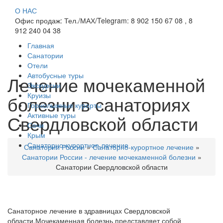
О НАС
Офис продаж: Тел./МАХ/Telegram: 8 902 150 67 08 , 8
912 240 04 38
Главная
Санатории
Отели
Автобусные туры
Лечение мочекаменной
Экскурсии
Круизы
болезни в санаториях
Горнолыжные курорты
Активные туры
Свердловской области
Сочи
Крым
Санаторно-курортное лечение
Санатории России
»
Санаторно-курортное лечение
»
Санатории России - лечение мочекаменной болезни
»
Санатории Свердловской области
Санаторное лечение в здравницах Свердловской
области.Мочекаменная болезнь представляет собой