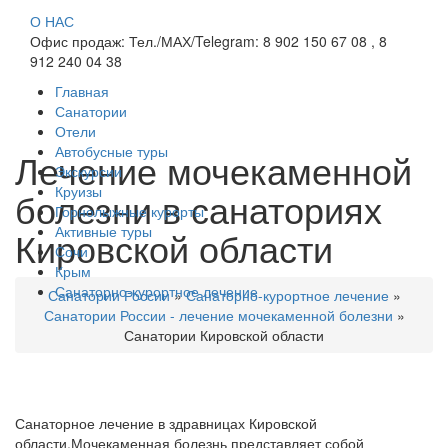
О НАС
Офис продаж: Тел./МАХ/Telegram: 8 902 150 67 08 , 8
912 240 04 38
Главная
Санатории
Отели
Автобусные туры
Лечение мочекаменной
Экскурсии
Круизы
болезни в санаториях
Горнолыжные курорты
Активные туры
Кировской области
Сочи
Крым
Санаторно-курортное лечение
Санатории России
»
Санаторно-курортное лечение
»
Санатории России - лечение мочекаменной болезни
»
Санатории Кировской области
Санаторное лечение в здравницах Кировской
области.Мочекаменная болезнь представляет собой