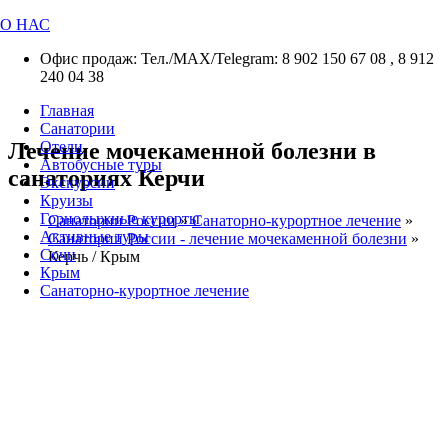
О НАС
Офис продаж: Тел./МАХ/Telegram: 8 902 150 67 08 , 8 912
240 04 38
Главная
Санатории
Лечение мочекаменной болезни в
Отели
Автобусные туры
санаториях Керчи
Экскурсии
Круизы
Горнолыжные курорты
Санатории России
»
Санаторно-курортное лечение
»
Активные туры
Санатории России - лечение мочекаменной болезни
»
Сочи
Керчь / Крым
Крым
Санаторно-курортное лечение