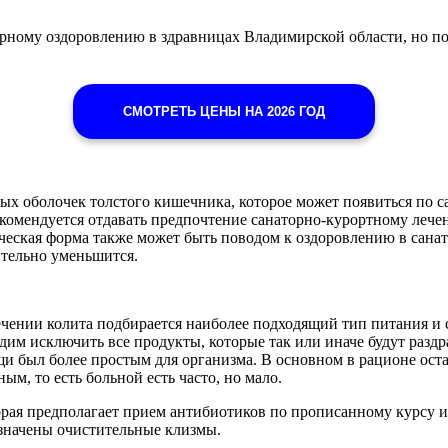
рному оздоровлению в здравницах Владимирской области, но по
СМОТРЕТЬ ЦЕНЫ НА 2026 ГОД
тых оболочек толстого кишечника, которое может появиться по
рекомендуется отдавать предпочтение санаторно-курортному лече
ческая форма также может быть поводом к оздоровлению в сана
ительно уменьшится.
ечении колита подбирается наиболее подходящий тип питания и 
дим исключить все продукты, которые так или иначе будут раздр
и был более простым для организма. В основном в рационе ост
ым, то есть больной есть часто, но мало.
орая предполагает прием антибиотиков по прописанному курсу и
азначены очистительные клизмы.