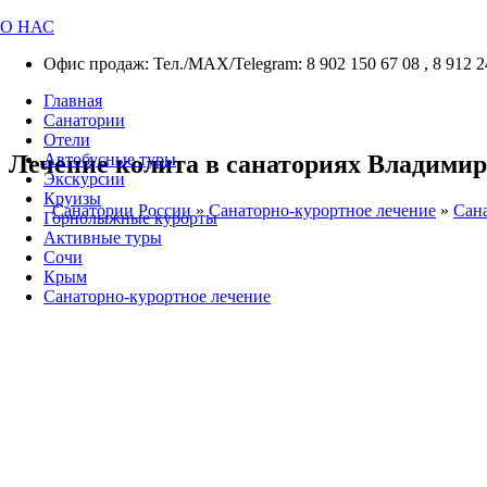
О НАС
Офис продаж: Тел./МАХ/Telegram: 8 902 150 67 08 , 8 912 2
Главная
Санатории
Отели
Лечение колита в санаториях Владимир
Автобусные туры
Экскурсии
Круизы
Санатории России
»
Санаторно-курортное лечение
»
Сана
Горнолыжные курорты
Активные туры
Сочи
Крым
Санаторно-курортное лечение