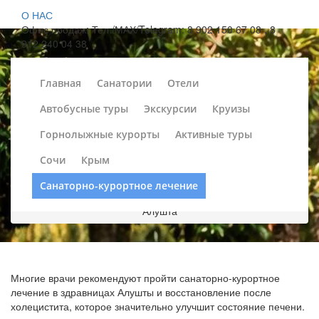
О НАС
Офис продаж: Тел./МАХ/Telegram: 8 902 150 67 08 , 8
912 240 04 38
Главная
Санатории
Отели
Автобусные туры
Экскурсии
Круизы
Лечение холецистита в
Горнолыжные курорты
Активные туры
санаториях Алушты
Сочи
Крым
Санатории России
»
Санаторно-курортное лечение
»
Санаторно-курортное лечение
Санатории России - лечение холецистита
»
Курорт
Алушта
Многие врачи рекомендуют пройти санаторно-курортное
лечение в здравницах Алушты и восстановление после
холецистита, которое значительно улучшит состояние печени.