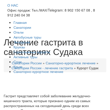
О НАС
Офис продаж: Тел./МАХ/Telegram: 8 902 150 67 08 , 8
912 240 04 38
Главная
Санатории
Отели
Автобусные туры
Лечение гастрита в
Экскурсии
Круизы
санаториях Судака
Горнолыжные курорты
Активные туры
Сочи
Санатории России
»
Санаторно-курортное лечение
»
Крым
Санатории России - лечение гастрита
»
Курорт Судак
Санаторно-курортное лечение
Гастрит представляет собой заболевание желудочно-
кишечного тракта, которые признано одним из самых
распространенных на сегодняшний день среди всех