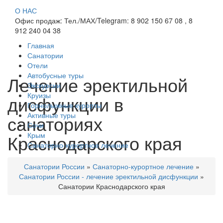
О НАС
Офис продаж: Тел./МАХ/Telegram: 8 902 150 67 08 , 8
912 240 04 38
Главная
Санатории
Отели
Автобусные туры
Лечение эректильной
Экскурсии
Круизы
дисфункции в
Горнолыжные курорты
Активные туры
санаториях
Сочи
Краснодарского края
Крым
Санаторно-курортное лечение
Санатории России
»
Санаторно-курортное лечение
»
Санатории России - лечение эректильной дисфункции
»
Санатории Краснодарского края