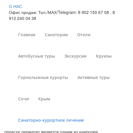
О НАС
Офис продаж: Тел./МАХ/Telegram: 8 902 150 67 08 , 8
912 240 04 38
Главная
Санатории
Отели
Лечение дерматита в
Автобусные туры
Экскурсии
Круизы
санаториях
Челябинской области
Горнолыжные курорты
Активные туры
Санатории России
»
Санаторно-курортное лечение
»
Санатории России - лечение дерматита
»
Санатории
Сочи
Крым
Челябинской области
Санаторно-курортное лечение
Санаторное лечение в здравницах Челябинской
области.Дерматит является одним из наиболее