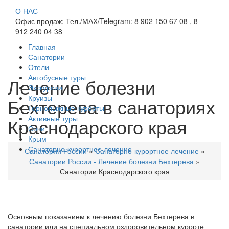
О НАС
Офис продаж: Тел./МАХ/Telegram: 8 902 150 67 08 , 8
912 240 04 38
Главная
Санатории
Отели
Автобусные туры
Лечение болезни
Экскурсии
Круизы
Бехтерева в санаториях
Горнолыжные курорты
Активные туры
Краснодарского края
Сочи
Крым
Санаторно-курортное лечение
Санатории России
»
Санаторно-курортное лечение
»
Санатории России - Лечение болезни Бехтерева
»
Санатории Краснодарского края
Основным показанием к лечению болезни Бехтерева в
санатории или на специальном оздоровительном курорте