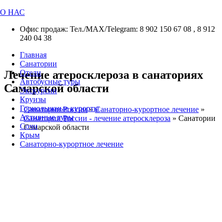
О НАС
Офис продаж: Тел./МАХ/Telegram: 8 902 150 67 08 , 8 912
240 04 38
Главная
Санатории
Лечение атеросклероза в санаториях
Отели
Автобусные туры
Самарской области
Экскурсии
Круизы
Горнолыжные курорты
Санатории России
»
Санаторно-курортное лечение
»
Активные туры
Санатории России - лечение атеросклероза
»
Санатории
Сочи
Самарской области
Крым
Санаторно-курортное лечение