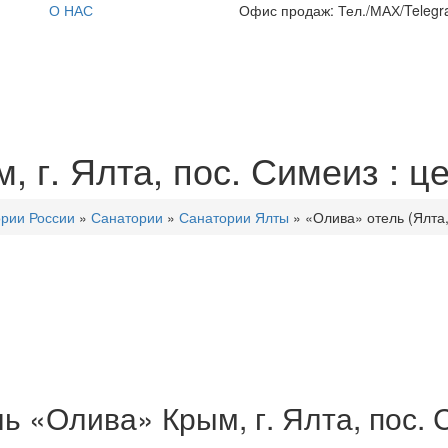
О НАС
Офис продаж: Тел./МАХ/Telegra
 г. Ялта, пос. Симеиз : ц
рии России
»
Санатории
»
Санатории Ялты
»
«Олива» отель (Ялта,
ь «Олива» Крым, г. Ялта, пос.