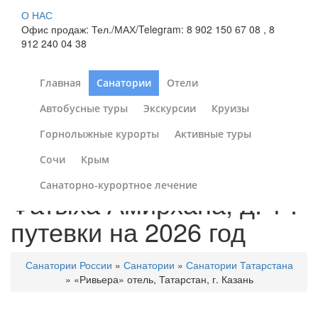
О НАС
Офис продаж: Тел./МАХ/Telegram: 8 902 150 67 08 , 8
912 240 04 38
Главная
Санатории
Отели
Автобусные туры
Экскурсии
Круизы
«Ривьера» отель
Горнолыжные курорты
Активные туры
Россия, Республика
Сочи
Крым
Татарстан, г. Казань, ул.
Санаторно-курортное лечение
Фатыха Амирхана, д. 1 :
путевки на 2026 год
Санатории России
»
Санатории
»
Санатории Татарстана
»
«Ривьера» отель, Татарстан, г. Казань