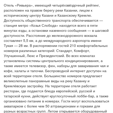
Отель «Ривьера», имеющий четырёхзвёздочный рейтинг,
расположен на правом берегу реки Казанки, лицом к
историческому центру Казани и Казанскому Кремлю.
Доступность общественного транспорта обеспечивается —
станция метро «Козья Слобода» находится всего в пяти
минутах езды, а остановки наземного сообщения — в шаговой
доступности. Расстояние до железнодорожного вокзала
составляет 5,5 км, а до международного аэропорта имени
Тукая — 28 км. В распоряжении гостей 210 комфортабельных
номеров различных категорий: Стандарт, Комфорт,
Улучшенный, Люкс и Президентский. Во всех комнатах
установлены системы центрального кондиционирования, а
также имеется телевизор, фен, наборы для заваривания чая и
кофе, халаты и тапочки. Беспроводной интернет доступен на
всей территории отеля. Большинство номеров предлагают
великолепные панорамные виды на реку Казанку и
Кремлёвскую застройку. На территории отеля работает
ресторан, где подаются блюда европейской, русской и
татарской кухни, действует круглосуточный лобби-бар, а также
организовано питание в номерах. Гости могут воспользоваться
аквапарком с более чем 50 аттракционами и горками для
разных возрастных групп. Летом открывается оборудованный