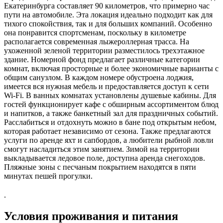
Екатеринбурга составляет 90 километров, что примерно час
пути на автомобиле. Эта локация идеально подходит как для
тихого спокойствия, так и для больших компаний. Особенно
она понравится спортсменам, поскольку в километре
располагается современная лыжероллерная трасса. На
ухоженной зеленой территории разместилось трехэтажное
здание. Номерной фонд предлагает различные категории
комнат, включая просторные и более экономичные варианты с
общим санузлом. В каждом номере обустроена лоджия,
имеется вся нужная мебель и предоставляется доступ к сети
Wi-Fi. В ванных комнатах установлены душевые кабины. Для
гостей функционирует кафе с обширным ассортиментом блюд
и напитков, а также банкетный зал для праздничных событий.
Расслабиться и отдохнуть можно в бане под открытым небом,
которая работает независимо от сезона. Также предлагаются
услуги по аренде яхт и сапбордов, а любители рыбной ловли
смогут насладиться этим занятием. Зимой на территории
выкладывается ледовое поле, доступна аренда снегоходов.
Пляжные зоны с песчаным покрытием находятся в пяти
минутах пешей прогулки.
.
Условия проживания и питания