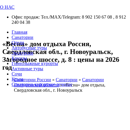
О НАС
Офис продаж: Тел./МАХ/Telegram: 8 902 150 67 08 , 8 912
240 04 38
Главная
Санатории
«Весна» дом отдыха Россия,
Отели
Автобусные туры
Свердловская обл., г. Новоуральск,
Экскурсии
Загородное шоссе, д. 8 : цены на 2026
Круизы
Горнолыжные курорты
год
Активные туры
Сочи
Крым
Санатории России
»
Санатории
»
Санатории
Санаторно-курортное лечение
Свердловской области
»
«Весна» дом отдыха,
Свердловская обл., г. Новоуральск