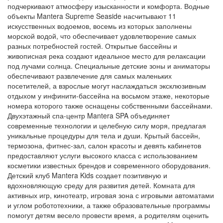
подчеркивают атмосферу изысканности и комфорта. Водные
объекты Mantera Supreme Seaside насчитывают 11
искусственных водоемов, восемь из которых заполнены
морской водой, что обеспечивает удовлетворение самых
разных потребностей гостей. Открытые бассейны и
живописная река создают идеальное место для релаксации
под лучами солнца. Специальные детские зоны и аниматоры
обеспечивают развлечение для самых маленьких
посетителей, а взрослые могут наслаждаться эксклюзивным
отдыхом у инфинити-бассейна на восьмом этаже, некоторые
номера которого также оснащены собственными бассейнами.
Двухэтажный спа-центр Mantera SPA объединяет
современные технологии и целебную силу моря, предлагая
уникальные процедуры для тела и души. Крытый бассейн,
термозона, фитнес-зал, салон красоты и девять кабинетов
предоставляют услуги высокого класса с использованием
косметики известных брендов и современного оборудования.
Детский клуб Mantera Kids создает позитивную и
вдохновляющую среду для развития детей. Комната для
активных игр, кинотеатр, игровая зона с игровыми автоматами
и углом робототехники, а также образовательные программы
помогут детям весело провести время, а родителям оценить