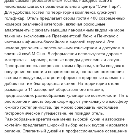
даже самым требовательным гостям, находясь всего в
нескольких шагах от развлекательного центра "Сочи Парк".
Для удобства гостей по территории комплекса курсирует
гольф-кар. Отель предлагает своим гостям 400 современных
номеров различной категорий, включая роскошные
апартаменты с захватывающим панорамным видом на море,
такие как эксклюзивные Президентский Люкс и Пентхаус с
частным инфинити-бассейном и видовой террасой. Эти
номера дополнены персональным консьержем и доступом в
элитный клуб M Club. В оформлении используются дорогие
материалы – мрамор, ценные породы древесины и латунь.
Пространство спланировано таким образом, чтобы создавать
ощущение легкости и современности, наполняя помещения
светом и воздухом, а строгие формы и природные элементы
добавляют им благородства и стиля. На территории отеля
размещено 11 заведений общественного питания,
предлагающих разнообразные кулинарные возможности. Пять
ресторанов и шесть баров формируют уникальную атмосферу
южного гостеприимства, где можно совершить настоящее
гастрономическое путешествие, не покидая отель.
Разнообразные креативные меню высокой кухни и авторские
коктейли предлагают широкий выбор новых вкусов и ароматов
региона. Элегантный дизайн и профессиональное освещение