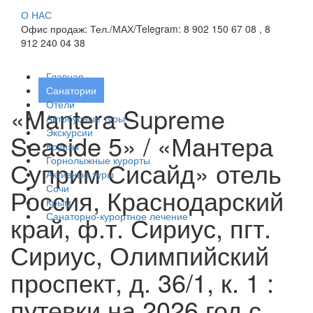
О НАС
Офис продаж: Тел./МАХ/Telegram: 8 902 150 67 08 , 8
912 240 04 38
Главная
Санатории
Отели
«Mantera Supreme
Автобусные туры
Экскурсии
Seaside 5» / «Мантера
Круизы
Горнолыжные курорты
Суприм Сисайд» отель
Активные туры
Сочи
Россия, Краснодарский
Крым
Санаторно-курортное лечение
край, ф.т. Сириус, пгт.
Сириус, Олимпийский
проспект, д. 36/1, к. 1 :
путевки на 2026 год с