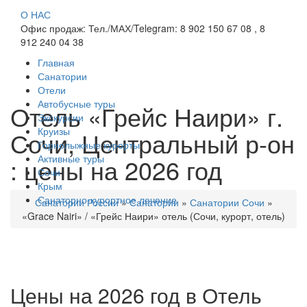
О НАС
Офис продаж: Тел./МАХ/Telegram: 8 902 150 67 08 , 8
912 240 04 38
Главная
Санатории
Отели
Автобусные туры
Отель «Грейс Наири» г.
Экскурсии
Круизы
Сочи, Центральный р-он
Горнолыжные курорты
Активные туры
: цены на 2026 год
Сочи
Крым
Санаторно-курортное лечение
Санатории России
»
Санатории
»
Санатории Сочи
»
«Grace Nairi» / «Грейс Наири» отель (Сочи, курорт, отель)
Цены на 2026 год в Отель