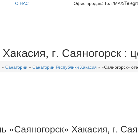
О НАС
Офис продаж: Тел./МАХ/Telegra
Хакасия, г. Саяногорск : ц
и
»
Санатории
»
Санатории Республики Хакасия
»
«Саяногорск» оте
ь «Саяногорск» Хакасия, г. Сая