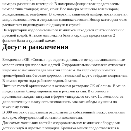
номерах различных категорий. В номерном фонде отеля представлены
номера типа стандарт, люкс, сюит. Все номера оснащены телевизором,
холодильником, телефоном. В номерах повышенной комфортности имеется
микроволновая печь и стиральная машинка-автомат. Номер категории люкс
располагает индивидуальной джакузи и сауной.
На территории оздоровительного комплекса находится крытый бассейн с
пресной водой. А также комплекс из бань и саун, где представлены 2
финские бани и турецкий хамам.
Досуг и развлечения
Ежедневно в ОК «Сосны» проводятся дневные и вечерние анимационные
мероприятия для взрослых и детей. Оздоровительный комплекс открывает
широкие возможности для занятий спортом. На территории имеется
тренажёрный зал, беговые дорожки, теннисный корт с твёрдым покрытием.
В зимнее время года работает ледовый каток.
Питание гостей организовано в основном ресторане ОК «Сосны». В меню
представлены блюда европейской и русской кухни. В стоимость
проживания входят завтраки в форме «шведского стола». По желанию, за
дополнительную плату есть возможность заказать обеды и ужины по
заказному меню.
В 300 метрах от здравницы располагается собственный пляж, с песчаным
заходом, оборудованный зонтами и шезлонгами.
Для самых маленьких гостей в оздоровительном комплексе оборудован
детский клуб и игровые площадки. Кроватка-манеж предоставляется в