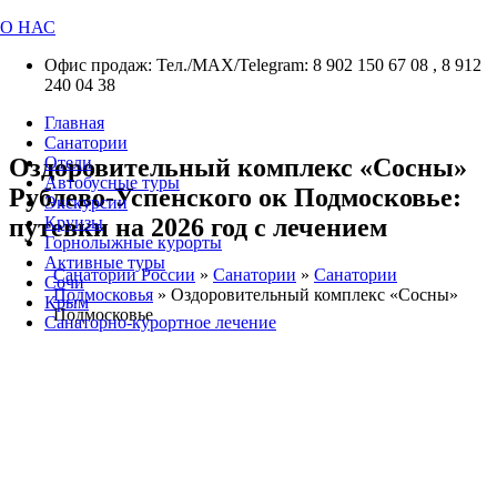
О НАС
Офис продаж: Тел./МАХ/Telegram: 8 902 150 67 08 , 8 912
240 04 38
Главная
Санатории
Оздоровительный комплекс «Сосны»
Отели
Автобусные туры
Рублево-Успенского ок Подмосковье:
Экскурсии
путевки на 2026 год с лечением
Круизы
Горнолыжные курорты
Активные туры
Санатории России
»
Санатории
»
Санатории
Сочи
Подмосковья
»
Оздоровительный комплекс «Сосны»
Крым
Подмосковье
Санаторно-курортное лечение