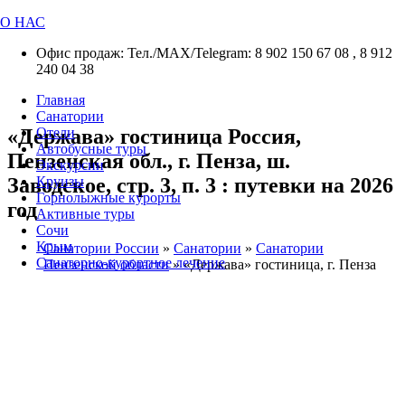
О НАС
Офис продаж: Тел./МАХ/Telegram: 8 902 150 67 08 , 8 912
240 04 38
Главная
Санатории
«Держава» гостиница Россия,
Отели
Автобусные туры
Пензенская обл., г. Пенза, ш.
Экскурсии
Заводское, стр. 3, п. 3 : путевки на 2026
Круизы
Горнолыжные курорты
год
Активные туры
Сочи
Крым
Санатории России
»
Санатории
»
Санатории
Санаторно-курортное лечение
Пензенской области
»
«Держава» гостиница, г. Пенза