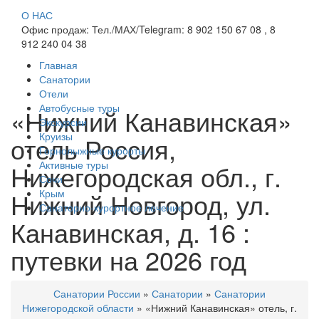
О НАС
Офис продаж: Тел./МАХ/Telegram: 8 902 150 67 08 , 8
912 240 04 38
Главная
Санатории
Отели
Автобусные туры
«Нижний Канавинская»
Экскурсии
Круизы
отель Россия,
Горнолыжные курорты
Активные туры
Нижегородская обл., г.
Сочи
Нижний Новгород, ул.
Крым
Санаторно-курортное лечение
Канавинская, д. 16 :
путевки на 2026 год
Санатории России
»
Санатории
»
Санатории
Нижегородской области
»
«Нижний Канавинская» отель, г.