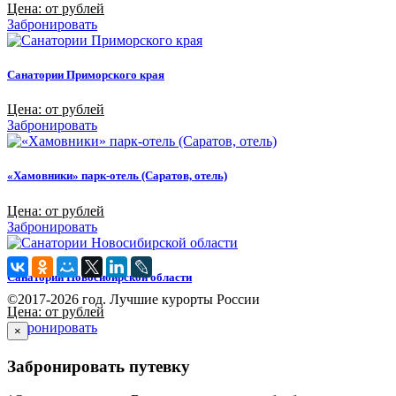
Цена: от рублей
Забронировать
Санатории Приморского края
Цена: от рублей
Забронировать
«Хамовники» парк-отель (Саратов, отель)
Цена: от рублей
Забронировать
Санатории Новосибирской области
©2017-2026 год. Лучшие курорты России
Цена: от рублей
Забронировать
×
Забронировать путевку