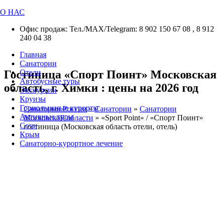
О НАС
Офис продаж: Тел./МАХ/Telegram: 8 902 150 67 08 , 8 912
240 04 38
Главная
Санатории
Гостиница «Спорт Поинт» Московская
Отели
Автобусные туры
область, г. Химки : цены на 2026 год
Экскурсии
Круизы
Горнолыжные курорты
Санатории России
»
Санатории
»
Санатории
Активные туры
Московской области
»
«Sport Point» / «Спорт Поинт»
Сочи
гостиница (Московская область отели, отель)
Крым
Санаторно-курортное лечение