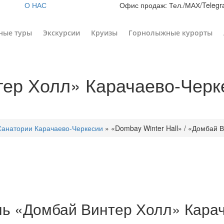
О НАС
Офис продаж: Тел./МАХ/Telegra
ные туры
Экскурсии
Круизы
Горнолыжные курорты
ер Холл» Карачаево-Черке
Санатории Карачаево-Черкесии
»
«Dombay Winter Hall» / «Домбай В
ль «Домбай Винтер Холл» Кара