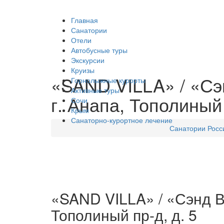
Главная
Санатории
Отели
Автобусные туры
Экскурсии
Круизы
«SAND VILLA» / «Сэ
Горнолыжные курорты
Активные туры
г. Анапа, Тополиный 
Сочи
Крым
Санаторно-курортное лечение
Санатории Росс
«SAND VILLA» / «Сэнд В
Тополиный пр-д, д. 5