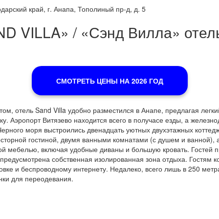
арский край, г. Анапа, Тополиный пр-д, д. 5
D VILLA» / «Сэнд Вилла» отель
СМОТРЕТЬ ЦЕНЫ НА 2026 ГОД
, отель Sand Villa удобно разместился в Анапе, предлагая легки
рку. Аэропорт Витязево находится всего в получасе езды, а железн
Черного моря выстроились двенадцать уютных двухэтажных котте
сторной гостиной, двумя ванными комнатами (с душем и ванной), 
й мебелью, включая удобные диваны и большую кровать. Гостей п
 предусмотрена собственная изолированная зона отдыха. Гостям к
вке и беспроводному интернету. Недалеко, всего лишь в 250 метра
нки для переодевания.