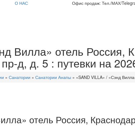
О НАС
Офис продаж: Тел./МАХ/Telegra
нд Вилла» отель Россия, К
пр-д, д. 5 : путевки на 202
ии
»
Санатории
»
Санатории Анапы
»
«SAND VILLA» / «Сэнд Вилла»
илла» отель Россия, Краснодарс