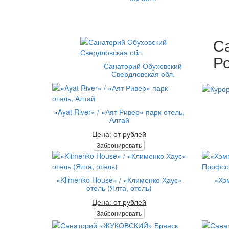
С
Ро
Санаторий Обуховский
Свердловская обл.
«Ayat River» / «Аят Ривер» парк-отель,
Алтай
Цена: от рублей
Забронировать
«Klimenko House» / «Клименко Хаус»
«Хэ
отель (Ялта, отель)
Цена: от рублей
Забронировать