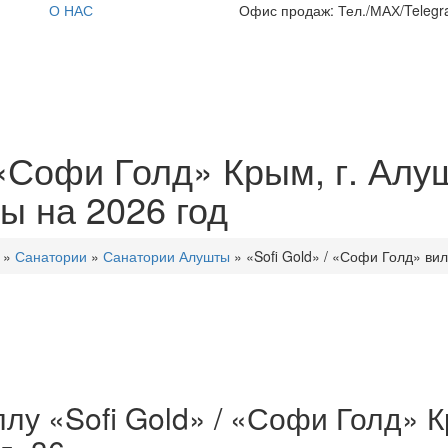
О НАС
Офис продаж: Тел./МАХ/Telegra
 «Софи Голд» Крым, г. Алуш
ны на 2026 год
»
Санатории
»
Санатории Алушты
»
«Sofi Gold» / «Софи Голд» вил
лу «Sofi Gold» / «Софи Голд» Кр