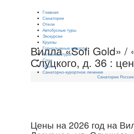
Главная
Санатории
Отели
Автобусные туры
Экскурсии
Круизы
Вилла «Sofi Gold» /
Горнолыжные курорты
Активные туры
Слуцкого, д. 36 : це
Сочи
Крым
Санаторно-курортное лечение
Санатории России
Цены на 2026 год на Вил