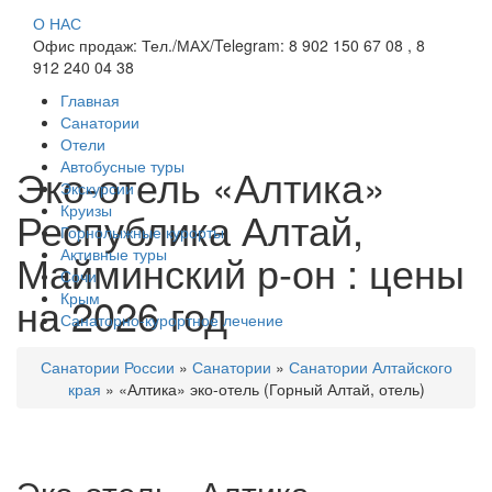
О НАС
Офис продаж: Тел./МАХ/Telegram: 8 902 150 67 08 , 8
912 240 04 38
Главная
Санатории
Отели
Автобусные туры
Эко-отель «Алтика»
Экскурсии
Круизы
Республика Алтай,
Горнолыжные курорты
Активные туры
Майминский р-он : цены
Сочи
на 2026 год
Крым
Санаторно-курортное лечение
Санатории России
»
Санатории
»
Санатории Алтайского
края
»
«Алтика» эко-отель (Горный Алтай, отель)