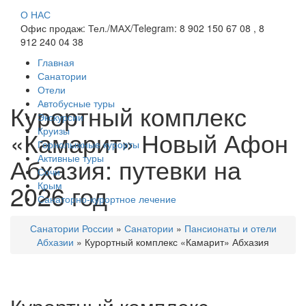
О НАС
Офис продаж: Тел./МАХ/Telegram: 8 902 150 67 08 , 8
912 240 04 38
Главная
Санатории
Отели
Автобусные туры
Курортный комплекс
Экскурсии
Круизы
«Камарит» Новый Афон
Горнолыжные курорты
Активные туры
Абхазия: путевки на
Сочи
2026 год
Крым
Санаторно-курортное лечение
Санатории России
»
Санатории
»
Пансионаты и отели
Абхазии
»
Курортный комплекс «Камарит» Абхазия