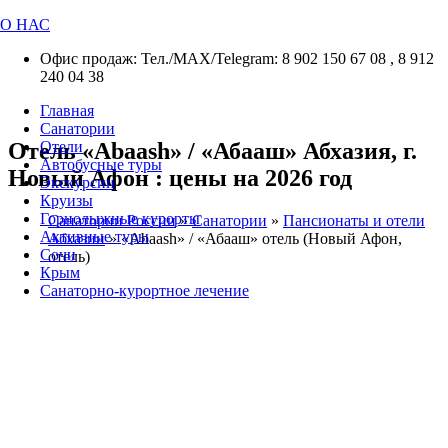
О НАС
Офис продаж: Тел./МАХ/Telegram: 8 902 150 67 08 , 8 912
240 04 38
Главная
Санатории
Отель «Abaash» / «Абааш» Абхазия, г.
Отели
Автобусные туры
Новый Афон : цены на 2026 год
Экскурсии
Круизы
Горнолыжные курорты
Санатории России
»
Санатории
»
Пансионаты и отели
Активные туры
Абхазии
»
«Abaash» / «Абааш» отель (Новый Афон,
Сочи
отель)
Крым
Санаторно-курортное лечение