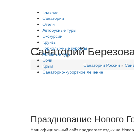
Главная
Санатории
Отели
Автобусные туры
Экскурсии
Круизы
Санаторий Березов
Горнолыжные курорты
Активные туры
Сочи
Санатории России
»
Сан
Крым
Санаторно-курортное лечение
Празднование Нового Г
Наш официальный сайт предлагает отдых на Новогод