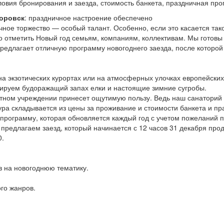
ловия бронирования и заезда, стоимость банкета, праздничная пр
торовск
: праздничное настроение обеспечено
ное торжество — особый талант. Особенно, если это касается тако
 отметить Новый год семьям, компаниям, коллективам. Мы готовы 
предлагает отличную программу новогоднего заезда, после которо
на экзотических курортах или на атмосферных улочках европейских
тируем будоражащий запах елки и настоящие зимние сугробы.
тном учреждении принесет ощутимую пользу. Ведь наш санаторий 
тура складывается из цены за проживание и стоимости банкета и 
рограмму, которая обновляется каждый год с учетом пожеланий по
редлагаем заезд, который начинается с 12 часов 31 декабря прод
0.
в на новогоднюю тематику.
ого жанров.