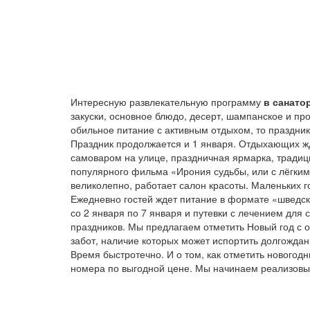
Интересную развлекательную программу
в санато
закуски, основное блюдо, десерт, шампанское и пр
обильное питание с активным отдыхом, то праздник
Праздник продолжается и 1 января. Отдыхающих жде
самоваром на улице, праздничная ярмарка, традици
популярного фильма «Ирония судьбы, или с лёгким
великолепно, работает салон красоты. Маленьких г
Ежедневно гостей ждет питание в формате «шведск
со 2 января по 7 января и путевки с лечением дл
праздников. Мы предлагаем отметить Новый год с 
забот, наличие которых может испортить долгождан
Время быстротечно. И о том, как отметить нового
номера по выгодной цене. Мы начинаем реализовыв