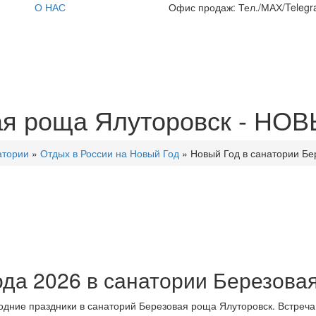
О НАС
Офис продаж: Тел./МАХ/Telegra
ая роща Ялуторовск - НО
атории
»
Отдых в России на Новый Год
»
Новый Год в санатории Бе
ода 2026 в санатории Березова
ние праздники в санаторий Березовая роща Ялуторовск. Встреча Н