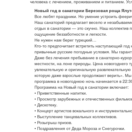
человека с лечением, проживанием и питанием. Ус
Новый год в санатории Березовая роща Ялу
Все любят праздники. Но умение устроить феерич
Наш санаторий предлагает весело и незабываемо
отдых в санатории — это скучно. Наш коллектив 
ощущение беззаботности и легкости.
Не нужен нам берег турецкий…
Кто-то предпочитает встретить наступающий год 
привычные русские погодные условия. Мы гаран
Даже без лечения пребывание в санаторно-курор
местности, на лоне природы. Цена новогоднего 
увлекательную и оригинальную развлекательную п
которую даже взрослые продолжают верить». Мы п
программа в новогоднюю ночь начинается в 22:3
Программа на Новый год в санатории включает:
• Приветственные напитки.
• Просмотр зарубежных и отечественных фильмо
• Дискотеку.
• Концерт артистов вокального и инструментальн
• Выступление танцевальных коллективов.
• Розыгрыш призов.
• Поздравления от Деда Мороза и Снегурочки.