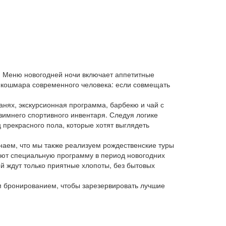
. Меню новогодней ночи включает аппетитные
о кошмара современного человека: если совмещать
анях, экскурсионная программа, барбекю и чай с
 зимнего спортивного инвентаря. Следуя логике
 прекрасного пола, которые хотят выглядеть
наем, что мы также реализуем рождественские туры
вают специальную программу в период новогодних
й ждут только приятные хлопоты, без бытовых
им бронированием, чтобы зарезервировать лучшие