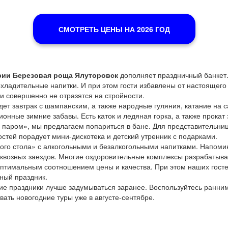
СМОТРЕТЬ ЦЕНЫ НА 2026 ГОД
рии Березовая роща Ялуторовск
дополняет праздничный банкет
охладительные напитки. И при этом гости избавлены от настоящег
и совершенно не отразятся на стройности.
т завтрак с шампанским, а также народные гуляния, катание на с
онные зимние забавы. Есть каток и ледяная горка, а также прокат
 паром», мы предлагаем попариться в бане. Для представительниц
остей порадует мини-дискотека и детский утренник с подарками.
ого стола» с алкогольными и безалкогольными напитками. Напоми
я сквозных заездов. Многие оздоровительные комплексы разрабаты
оптимальным соотношением цены и качества. При этом наших госте
ный праздник.
дние праздники лучше задумываться заранее. Воспользуйтесь ранн
ать новогодние туры уже в августе-сентябре.